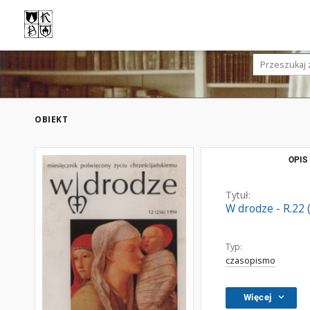
OBIEKT
OPIS
Tytuł:
W drodze - R.22 
Typ:
czasopismo
Więcej