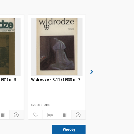
981) nr 9
W drodze - R.11 (1983) nr 7
W drodze - R.8 (1980) 
czasopismo
czasopismo
Więcej