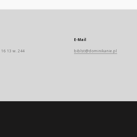
E-Mail
 16 13 w. 244
biblst@dominikanie.pl