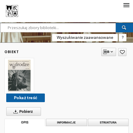
Wyszukiwanie zaawansowane
?
OBIEKT
Pokaż treść
Pobierz
OPIS
INFORMACJE
STRUKTURA