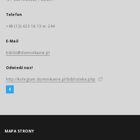
Telefon
+48 (12) 423 16 13 w. 244
E-Mail
biblst@dominikanie.pl
Odwiedź nas!
http://kolegium.dominikanie.pl/biblioteka.php
MAPA STRONY