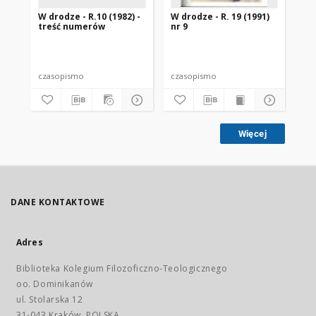
W drodze - R.10 (1982) -
W drodze - R. 19 (1991)
W d
treść numerów
nr 9
2
czasopismo
czasopismo
cz
Więcej
DANE KONTAKTOWE
Adres
Biblioteka Kolegium Filozoficzno-Teologicznego
oo. Dominikanów
ul. Stolarska 12
31-043 Kraków, POLSKA