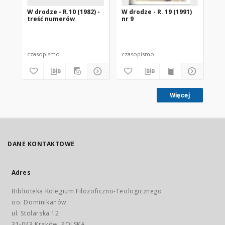
W drodze - R.10 (1982) -
W drodze - R. 19 (1991)
W d
treść numerów
nr 9
2
czasopismo
czasopismo
cz
Więcej
DANE KONTAKTOWE
Adres
Biblioteka Kolegium Filozoficzno-Teologicznego
oo. Dominikanów
ul. Stolarska 12
31-043 Kraków, POLSKA