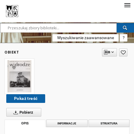
Wyszukiwanie zaawansowane
?
OBIEKT
Pokaż treść
Pobierz
OPIS
INFORMACJE
STRUKTURA