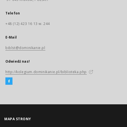
Telefon
+48 (12) 423 16 13 w. 244
E-Mail
biblst@dominikanie.pl
Odwiedź nas!
http://kolegium.dominikanie.pl/biblioteka.php
MAPA STRONY