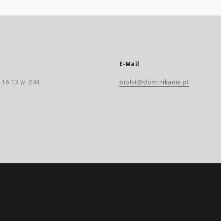
E-Mail
 16 13 w. 244
biblst@dominikanie.pl