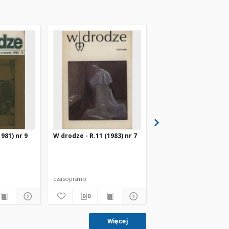
981) nr 9
W drodze - R.11 (1983) nr 7
W drodze - R.8 (1980) 
czasopismo
czasopismo
Więcej