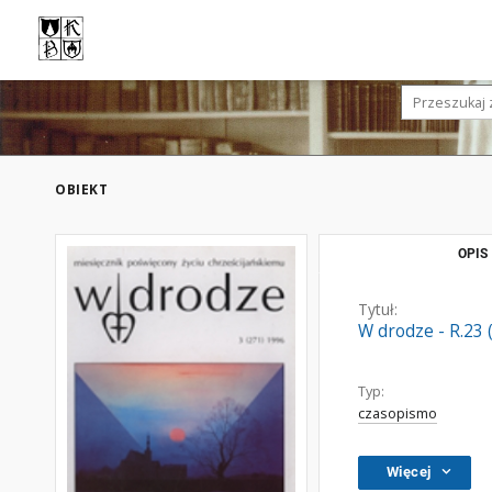
OBIEKT
OPIS
Tytuł:
W drodze - R.23 
Typ:
czasopismo
Więcej