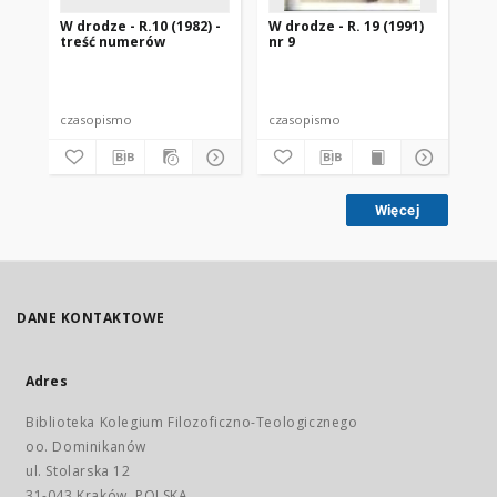
W drodze - R.10 (1982) -
W drodze - R. 19 (1991)
W d
treść numerów
nr 9
2
czasopismo
czasopismo
cz
Więcej
DANE KONTAKTOWE
Adres
Biblioteka Kolegium Filozoficzno-Teologicznego
oo. Dominikanów
ul. Stolarska 12
31-043 Kraków, POLSKA