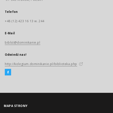
Telefon
+48 (12) 423 16 13 w. 244
E-Mail
biblst@dominikanie.pl
Odwiedź nas!
http://kolegium.dominikanie.pl/biblioteka.php
MAPA STRONY