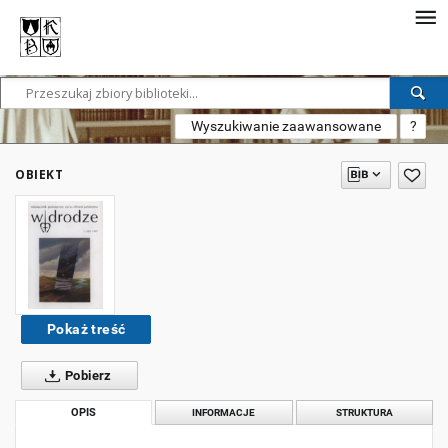
Wyszukiwanie zaawansowane
?
OBIEKT
Pokaż treść
Pobierz
OPIS
INFORMACJE
STRUKTURA