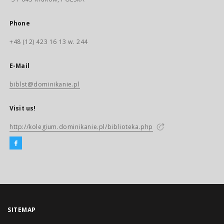
Phone
+48 (12) 423 16 13 w. 244
E-Mail
biblst@dominikanie.pl
Visit us!
http://kolegium.dominikanie.pl/biblioteka.php
SITEMAP