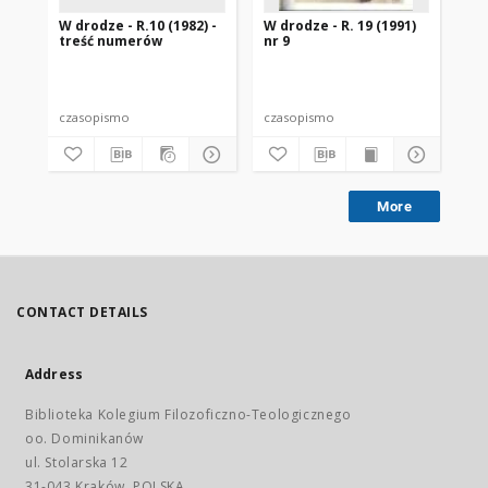
W drodze - R.10 (1982) -
W drodze - R. 19 (1991)
W d
treść numerów
nr 9
2
czasopismo
czasopismo
cz
More
CONTACT DETAILS
Address
Biblioteka Kolegium Filozoficzno-Teologicznego
oo. Dominikanów
ul. Stolarska 12
31-043 Kraków, POLSKA