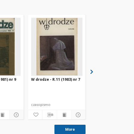
981) nr 9
W drodze - R.11 (1983) nr 7
W drodze - R.8 (1980) 
czasopismo
czasopismo
More