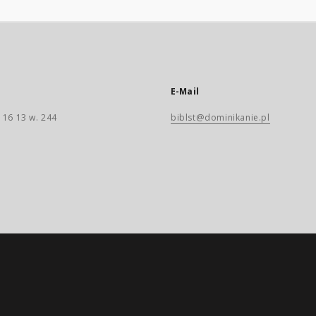
E-Mail
 16 13 w. 244
biblst@dominikanie.pl