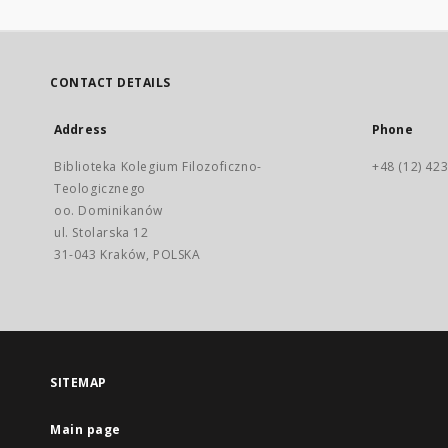
CONTACT DETAILS
Address
Phone
Biblioteka Kolegium Filozoficzno-
+48 (12) 423
Teologicznego
oo. Dominikanów
ul. Stolarska 12
31-043 Kraków, POLSKA
SITEMAP
Main page