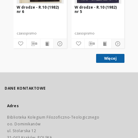
W drodze - R.10 (1982)
W drodze - R.10 (1982)
W d
nr 6
nr 5
nr 
czasopismo
czasopismo
cz
Więcej
DANE KONTAKTOWE
Adres
Biblioteka Kolegium Filozoficzno-Teologicznego
oo. Dominikanów
ul. Stolarska 12
31-043 Kraków, POLSKA