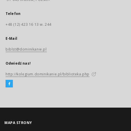
Telefon
+48 (12) 423 16 13 w. 244
E-Mail
biblst@dominikanie.pl
Odwiedź nas!
http://kolegium.dominikanie.pl/biblioteka.php
MAPA STRONY