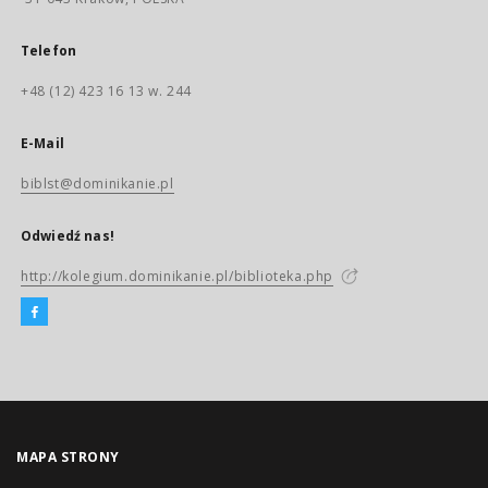
Telefon
+48 (12) 423 16 13 w. 244
E-Mail
biblst@dominikanie.pl
Odwiedź nas!
http://kolegium.dominikanie.pl/biblioteka.php
MAPA STRONY