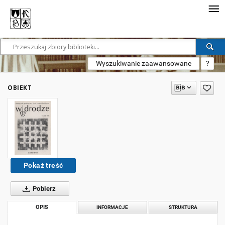
Wyszukiwanie zaawansowane
?
OBIEKT
Pokaż treść
Pobierz
OPIS
INFORMACJE
STRUKTURA