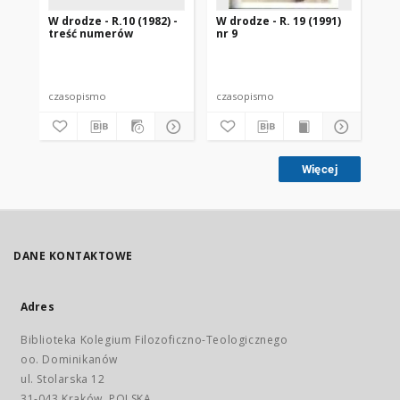
W drodze - R.10 (1982) -
W drodze - R. 19 (1991)
W d
treść numerów
nr 9
2
czasopismo
czasopismo
cz
Więcej
DANE KONTAKTOWE
Adres
Biblioteka Kolegium Filozoficzno-Teologicznego
oo. Dominikanów
ul. Stolarska 12
31-043 Kraków, POLSKA