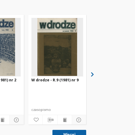
981) nr 2
W drodze - R.9 (1981) nr 9
W drodze - R.11 (1983)
czasopismo
czasopismo
Więcej