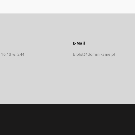
E-Mail
 16 13 w. 244
biblst@dominikanie.pl