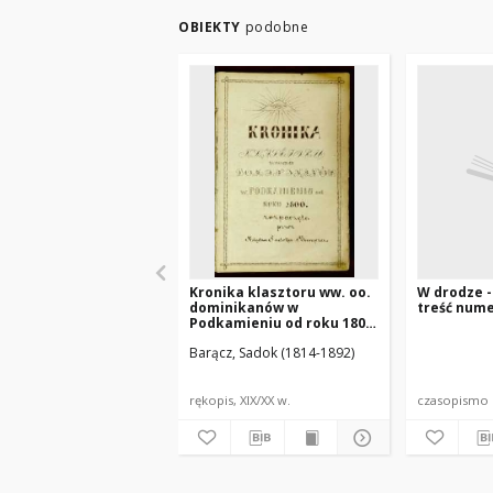
OBIEKTY
podobne
Kronika klasztoru ww. oo.
W drodze - 
dominikanów w
treść num
Podkamieniu od roku 1800
rozpoczęta przez księdza
Barącz, Sadok (1814-1892)
Sadoka Barącza
rękopis, XIX/XX w.
czasopismo