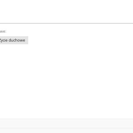
owe:
Życie duchowe