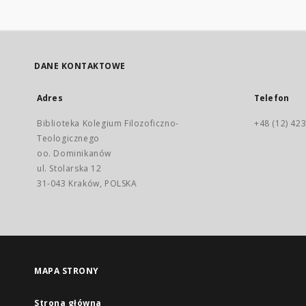
DANE KONTAKTOWE
Adres
Telefon
Biblioteka Kolegium Filozoficzno-
+48 (12) 423
Teologicznego
oo. Dominikanów
ul. Stolarska 12
31-043 Kraków, POLSKA
MAPA STRONY
Strona główna