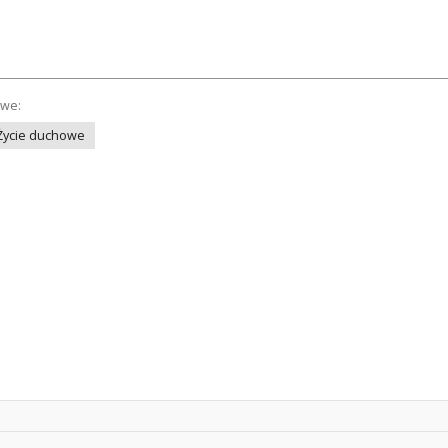
owe:
Życie duchowe