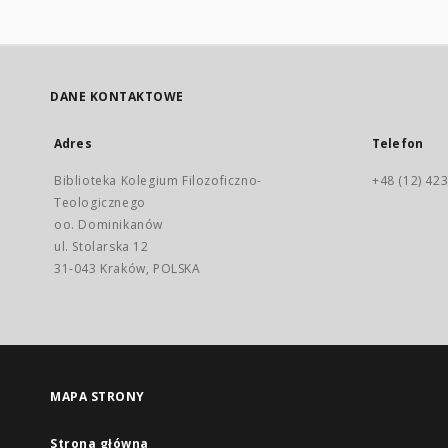
DANE KONTAKTOWE
Adres
Telefon
Biblioteka Kolegium Filozoficzno-
+48 (12) 423
Teologicznego
oo. Dominikanów
ul. Stolarska 12
31-043 Kraków, POLSKA
MAPA STRONY
Strona główna