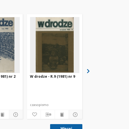
981) nr 2
W drodze - R.9 (1981) nr 9
W drodze - R.11 (1983)
czasopismo
czasopismo
Więcej