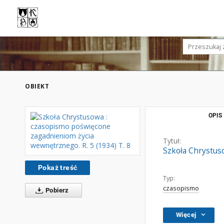
OBIEKT
OPIS
Tytuł:
Szkoła Chrystus
Pokaż treść
Typ:
czasopismo
Pobierz
Więcej