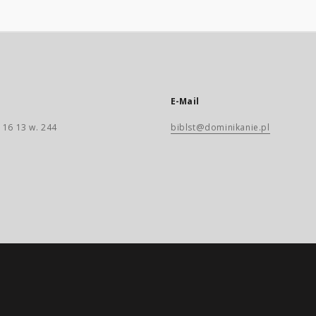
E-Mail
 16 13 w. 244
biblst@dominikanie.pl