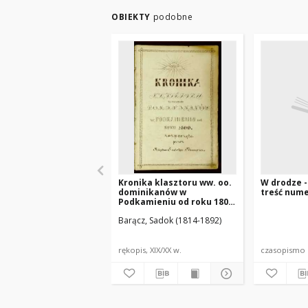
OBIEKTY
podobne
Kronika klasztoru ww. oo.
W drodze - 
dominikanów w
treść num
Podkamieniu od roku 1800
rozpoczęta przez księdza
Barącz, Sadok (1814-1892)
Sadoka Barącza
rękopis, XIX/XX w.
czasopismo