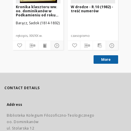
Kronika klasztoru ww.
W drodze - R.10 (1982) -
W d
oo. dominikanów w
treść numerów
nr 
Podkamieniu od roku
1800 rozpoczęta przez
Barącz, Sadok (1814-1892)
księdza Sadoka
Barącza
rękopis, XIX/XX w.
czasopismo
cz
More
CONTACT DETAILS
Address
Biblioteka Kolegium Filozoficzno-Teologicznego
oo. Dominikanów
ul. Stolarska 12