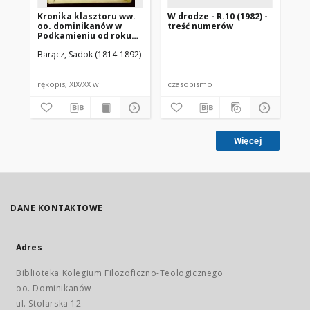
Kronika klasztoru ww.
W drodze - R.10 (1982) -
W d
oo. dominikanów w
treść numerów
nr 
Podkamieniu od roku
1800 rozpoczęta przez
Barącz, Sadok (1814-1892)
księdza Sadoka
Barącza
rękopis, XIX/XX w.
czasopismo
cz
Więcej
DANE KONTAKTOWE
Adres
Biblioteka Kolegium Filozoficzno-Teologicznego
oo. Dominikanów
ul. Stolarska 12