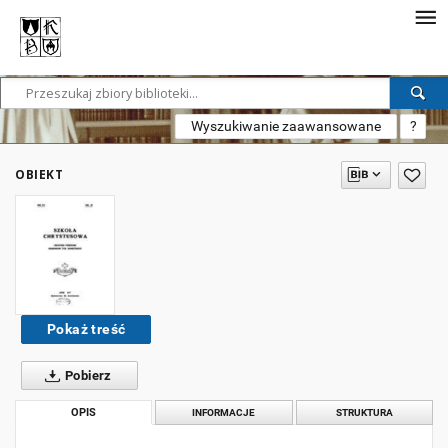
Wyszukiwanie zaawansowane
?
OBIEKT
Pokaż treść
Pobierz
OPIS
INFORMACJE
STRUKTURA