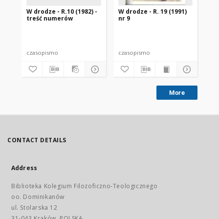
W drodze - R.10 (1982) -
W drodze - R. 19 (1991)
W d
treść numerów
nr 9
2
czasopismo
czasopismo
cz
More
CONTACT DETAILS
Address
Biblioteka Kolegium Filozoficzno-Teologicznego
oo. Dominikanów
ul. Stolarska 12
31-043 Kraków, POLSKA