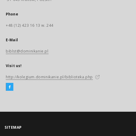
Phone
+48 (12) 423 16 13 w. 244
E-Mail
biblst@dominikanie.pl
Visit us!
http://kolegium.dominikanie.pl/biblioteka.php
SITEMAP