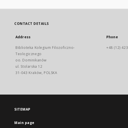
CONTACT DETAILS
Address
Phone
Biblioteka Kolegium Filozoficzno-
+48 (12) 423
Teologicznego
oo. Dominikanów
ul. Stolarska 12
31-043 Kraków, POLSKA
SITEMAP
Main page