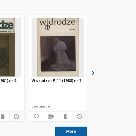
981) nr 9
W drodze - R.11 (1983) nr 7
W drodze - R.8 (1980) 
czasopismo
czasopismo
More