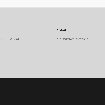
E-Mail
 16 13 w. 244
biblst@dominikanie.pl