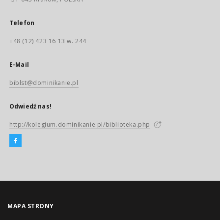
Telefon
+48 (12) 423 16 13 w. 244
E-Mail
biblst@dominikanie.pl
Odwiedź nas!
http://kolegium.dominikanie.pl/biblioteka.php
MAPA STRONY