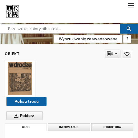
Wyszukiwanie zaawansowane
?
OBIEKT
Pokaż treść
Pobierz
OPIS
INFORMACJE
STRUKTURA