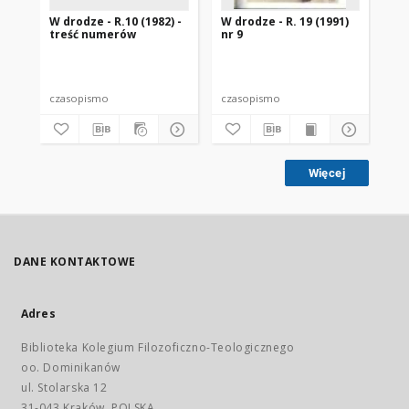
W drodze - R.10 (1982) -
W drodze - R. 19 (1991)
W d
treść numerów
nr 9
2
czasopismo
czasopismo
cz
Więcej
DANE KONTAKTOWE
Adres
Biblioteka Kolegium Filozoficzno-Teologicznego
oo. Dominikanów
ul. Stolarska 12
31-043 Kraków, POLSKA