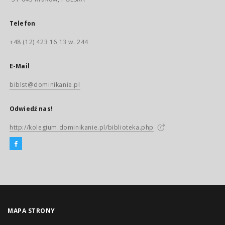
Telefon
+48 (12) 423 16 13 w. 244
E-Mail
biblst@dominikanie.pl
Odwiedź nas!
http://kolegium.dominikanie.pl/biblioteka.php
MAPA STRONY