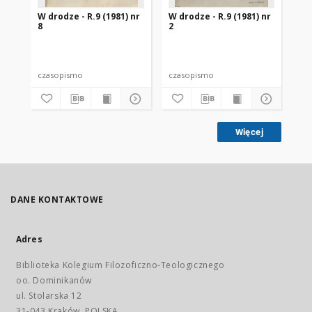
W drodze - R.9 (1981) nr
W drodze - R.9 (1981) nr
W d
8
2
7
czasopismo
czasopismo
cz
Więcej
DANE KONTAKTOWE
Adres
Biblioteka Kolegium Filozoficzno-Teologicznego
oo. Dominikanów
ul. Stolarska 12
31-043 Kraków, POLSKA