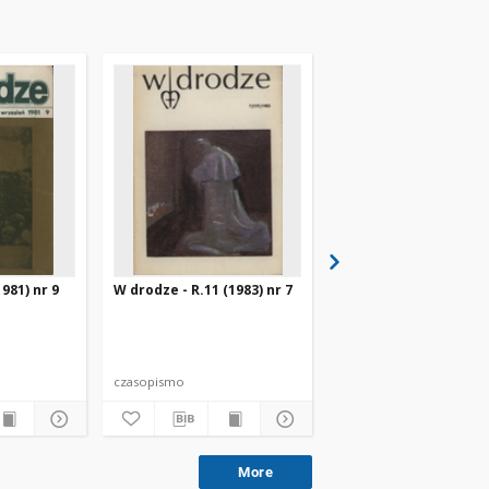
981) nr 9
W drodze - R.11 (1983) nr 7
W drodze - R.8 (1980) 
czasopismo
czasopismo
More