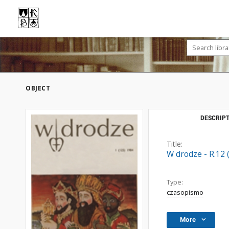
OBJECT
DESCRIPT
Title:
W drodze - R.12 
Type:
czasopismo
More