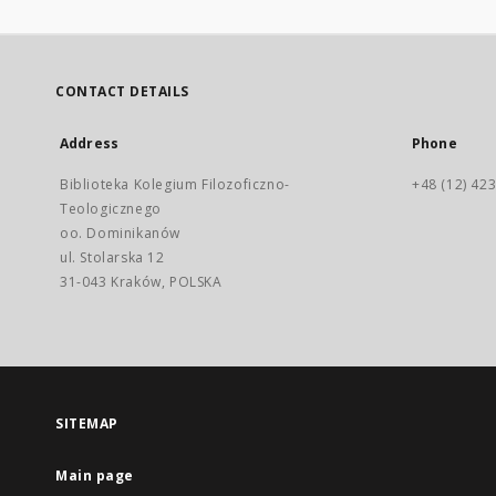
CONTACT DETAILS
Address
Phone
Biblioteka Kolegium Filozoficzno-
+48 (12) 423
Teologicznego
oo. Dominikanów
ul. Stolarska 12
31-043 Kraków, POLSKA
SITEMAP
Main page