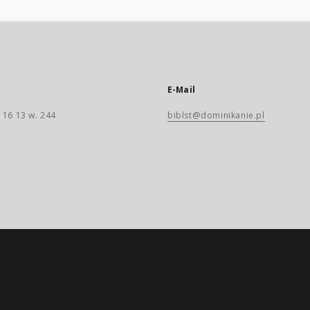
E-Mail
 16 13 w. 244
biblst@dominikanie.pl