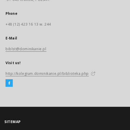
Phone
+48 (12) 423 16 13 w. 244
E-Mail
biblst@dominikanie.pl
Visit us!
http://kolegium.dominikanie.pl/biblioteka.php
SITEMAP