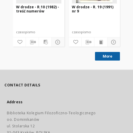
W drodze - R.10 (1982) -
W drodze - R. 19 (1991)
W d
treść numerów
nr 9
2
czasopismo
czasopismo
cz
More
CONTACT DETAILS
Address
Biblioteka Kolegium Filozoficzno-Teologicznego
oo. Dominikanów
ul. Stolarska 12
31-043 Kraków, POLSKA