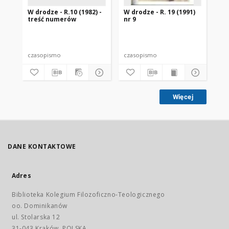
W drodze - R.10 (1982) -
W drodze - R. 19 (1991)
W d
treść numerów
nr 9
2
czasopismo
czasopismo
cz
Więcej
DANE KONTAKTOWE
Adres
Biblioteka Kolegium Filozoficzno-Teologicznego
oo. Dominikanów
ul. Stolarska 12
31-043 Kraków, POLSKA