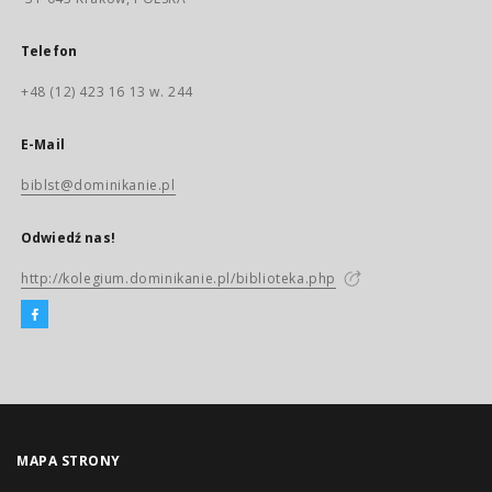
Telefon
+48 (12) 423 16 13 w. 244
E-Mail
biblst@dominikanie.pl
Odwiedź nas!
http://kolegium.dominikanie.pl/biblioteka.php
MAPA STRONY