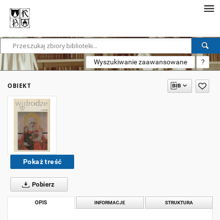
Wyszukiwanie zaawansowane
?
OBIEKT
Pokaż treść
Pobierz
OPIS
INFORMACJE
STRUKTURA