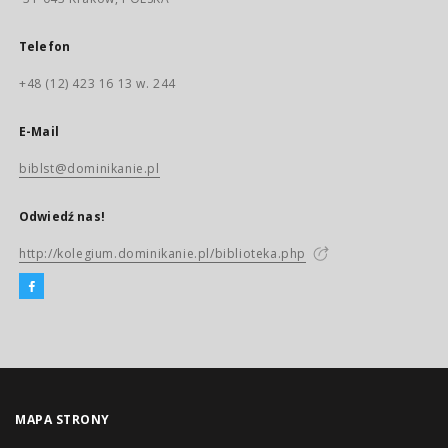
Telefon
+48 (12) 423 16 13 w. 244
E-Mail
biblst@dominikanie.pl
Odwiedź nas!
http://kolegium.dominikanie.pl/biblioteka.php
MAPA STRONY