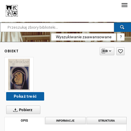
Wyszukiwanie zaawansowane
?
OBIEKT
Pokaż treść
Pobierz
OPIS
INFORMACJE
STRUKTURA