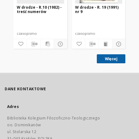
W drodze - R.10 (1982) -
W drodze - R. 19 (1991)
W d
treść numerów
nr 9
2
czasopismo
czasopismo
cz
Więcej
DANE KONTAKTOWE
Adres
Biblioteka Kolegium Filozoficzno-Teologicznego
oo. Dominikanów
ul. Stolarska 12
31-043 Kraków, POLSKA