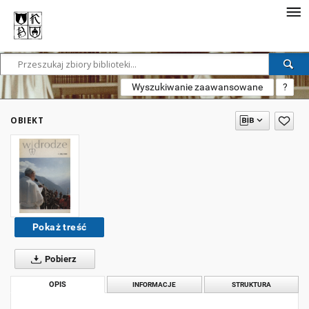
Wyszukiwanie zaawansowane
?
OBIEKT
Pokaż treść
Pobierz
OPIS
INFORMACJE
STRUKTURA