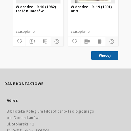
W drodze - R.10 (1982) -
W drodze - R. 19 (1991)
W d
treść numerów
nr 9
2
czasopismo
czasopismo
cz
Więcej
DANE KONTAKTOWE
Adres
Biblioteka Kolegium Filozoficzno-Teologicznego
oo. Dominikanów
ul. Stolarska 12
31-043 Kraków, POLSKA