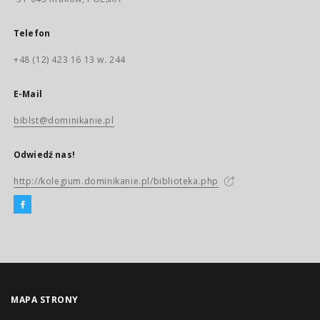
Telefon
+48 (12) 423 16 13 w. 244
E-Mail
biblst@dominikanie.pl
Odwiedź nas!
http://kolegium.dominikanie.pl/biblioteka.php
MAPA STRONY