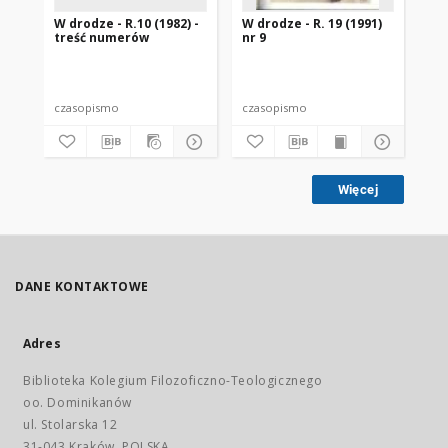
W drodze - R.10 (1982) -
W drodze - R. 19 (1991)
W d
treść numerów
nr 9
2
czasopismo
czasopismo
cz
Więcej
DANE KONTAKTOWE
Adres
Biblioteka Kolegium Filozoficzno-Teologicznego
oo. Dominikanów
ul. Stolarska 12
31-043 Kraków, POLSKA