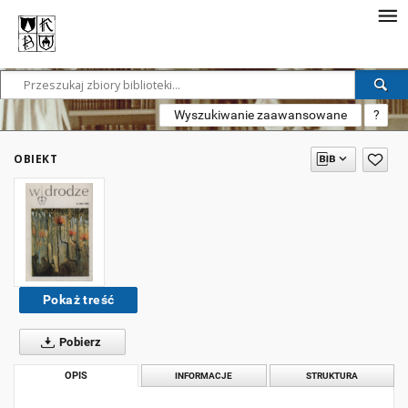
Wyszukiwanie zaawansowane
?
OBIEKT
Pokaż treść
Pobierz
OPIS
INFORMACJE
STRUKTURA