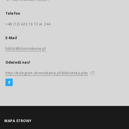
Telefon
+48 (12) 423 16 13 w. 244
E-Mail
biblst@dominikanie.pl
Odwiedź nas!
http://kolegium.dominikanie.pl/biblioteka.php
MAPA STRONY