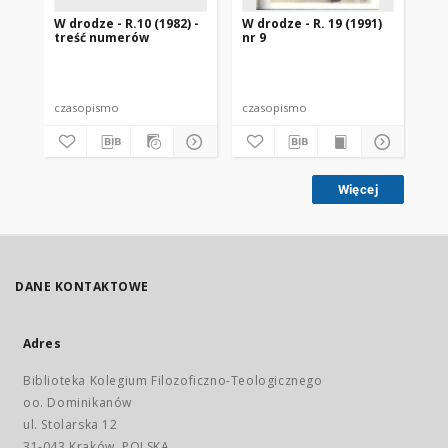
W drodze - R.10 (1982) -
W drodze - R. 19 (1991)
W d
treść numerów
nr 9
2
czasopismo
czasopismo
cz
Więcej
DANE KONTAKTOWE
Adres
Biblioteka Kolegium Filozoficzno-Teologicznego
oo. Dominikanów
ul. Stolarska 12
31-043 Kraków, POLSKA