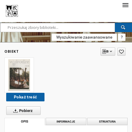
Wyszukiwanie zaawansowane
?
OBIEKT
Pokaż treść
Pobierz
OPIS
INFORMACJE
STRUKTURA