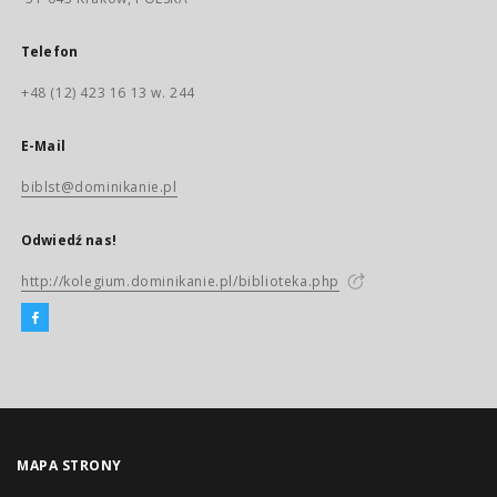
Telefon
+48 (12) 423 16 13 w. 244
E-Mail
biblst@dominikanie.pl
Odwiedź nas!
http://kolegium.dominikanie.pl/biblioteka.php
MAPA STRONY