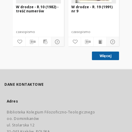
W drodze - R.10 (1982) -
W drodze - R. 19 (1991)
W d
treść numerów
nr 9
2
czasopismo
czasopismo
cz
Więcej
DANE KONTAKTOWE
Adres
Biblioteka Kolegium Filozoficzno-Teologicznego
oo. Dominikanów
ul. Stolarska 12
31-043 Kraków, POLSKA