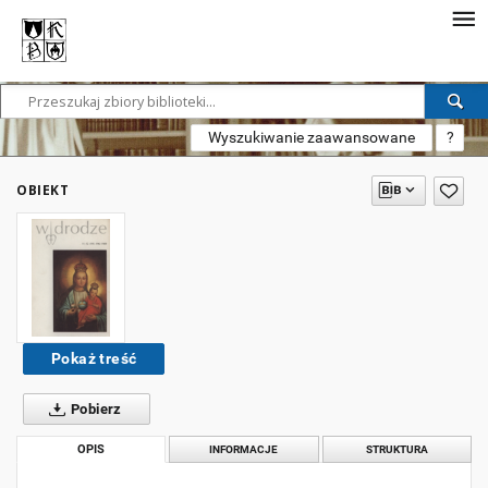
Wyszukiwanie zaawansowane
?
OBIEKT
Pokaż treść
Pobierz
OPIS
INFORMACJE
STRUKTURA