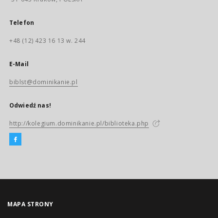
Telefon
+48 (12) 423 16 13 w. 244
E-Mail
biblst@dominikanie.pl
Odwiedź nas!
http://kolegium.dominikanie.pl/biblioteka.php
MAPA STRONY