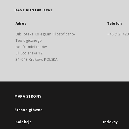
DANE KONTAKTOWE
Adres
Telefon
Biblioteka Kolegium Filozoficzno-
+48 (12) 423
Teologicznego
oo. Dominikanów
ul. Stolarska 12
31-043 Kraków, POLSKA
MAPA STRONY
Strona główna
Kolekcje
Indeksy