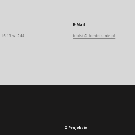
E-Mail
 16 13 w. 244
biblst@dominikanie.pl
O Projekcie