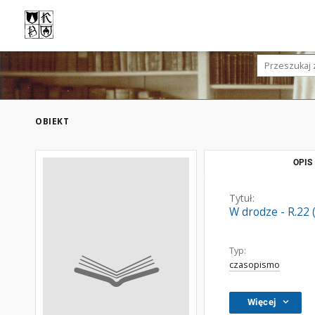
OBIEKT
OPIS
Tytuł:
W drodze - R.22 
Typ:
czasopismo
Więcej