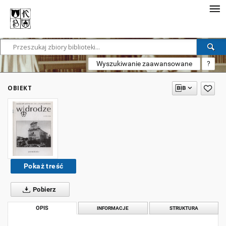
Wyszukiwanie zaawansowane
?
OBIEKT
Pokaż treść
Pobierz
OPIS
INFORMACJE
STRUKTURA