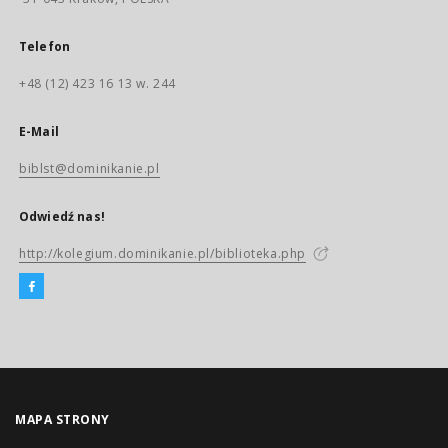
Telefon
+48 (12) 423 16 13 w. 244
E-Mail
biblst@dominikanie.pl
Odwiedź nas!
http://kolegium.dominikanie.pl/biblioteka.php
MAPA STRONY