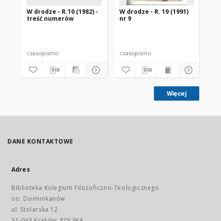
W drodze - R.10 (1982) -
W drodze - R. 19 (1991)
W d
treść numerów
nr 9
2
czasopismo
czasopismo
cz
Więcej
DANE KONTAKTOWE
Adres
Biblioteka Kolegium Filozoficzno-Teologicznego
oo. Dominikanów
ul. Stolarska 12
31-043 Kraków, POLSKA