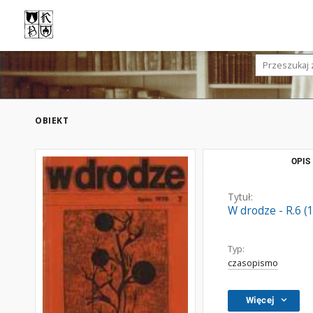
OBIEKT
OPIS
Tytuł:
W drodze - R.6 (
Typ:
czasopismo
Więcej