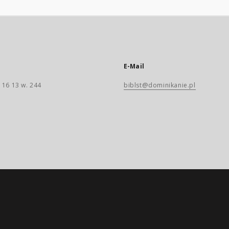
E-Mail
 16 13 w. 244
biblst@dominikanie.pl