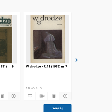
981) nr 9
W drodze - R.11 (1983) nr 7
W drodze - R.8 (1980) 
czasopismo
czasopismo
Więcej