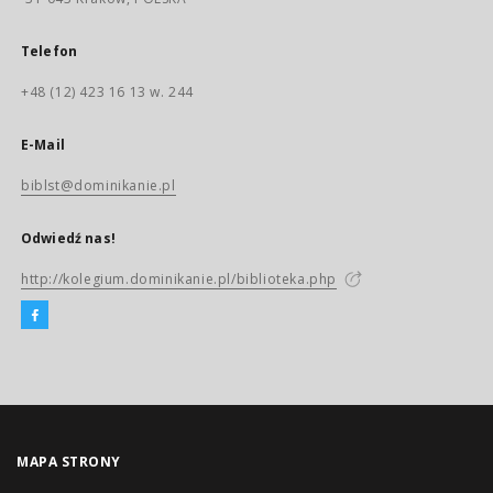
Telefon
+48 (12) 423 16 13 w. 244
E-Mail
biblst@dominikanie.pl
Odwiedź nas!
http://kolegium.dominikanie.pl/biblioteka.php
MAPA STRONY