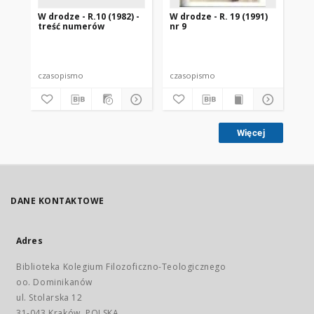
W drodze - R.10 (1982) -
W drodze - R. 19 (1991)
W d
treść numerów
nr 9
2
czasopismo
czasopismo
cz
Więcej
DANE KONTAKTOWE
Adres
Biblioteka Kolegium Filozoficzno-Teologicznego
oo. Dominikanów
ul. Stolarska 12
31-043 Kraków, POLSKA