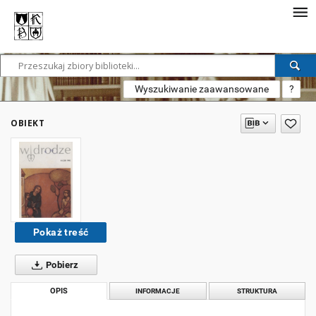
Wyszukiwanie zaawansowane
?
OBIEKT
Pokaż treść
Pobierz
OPIS
INFORMACJE
STRUKTURA