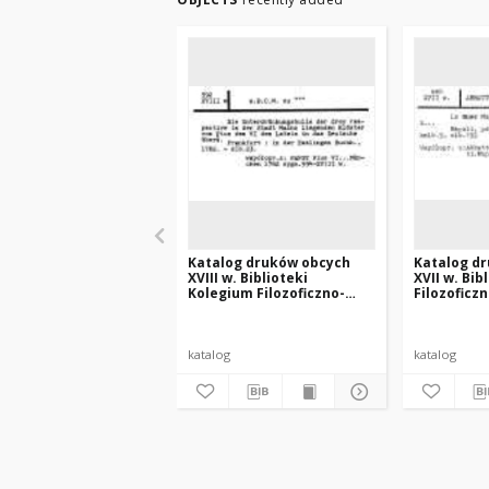
Katalog druków obcych
Katalog d
XVIII w. Biblioteki
XVII w. Bib
Kolegium Filozoficzno-
Filozoficzn
Teologicznego oo.
Teologiczn
Dominikanów w Krakowie
Dominikan
katalog
katalog