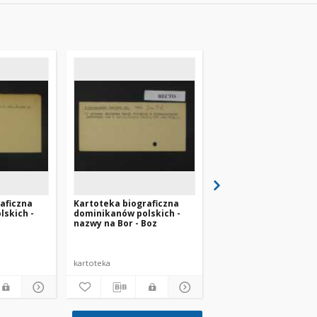
aficzna
Kartoteka biograficzna
Kartoteka biograficz
skich -
dominikanów polskich -
dominikanów polskic
nazwy na Bor - Boz
nazwy na An
kartoteka
kartoteka