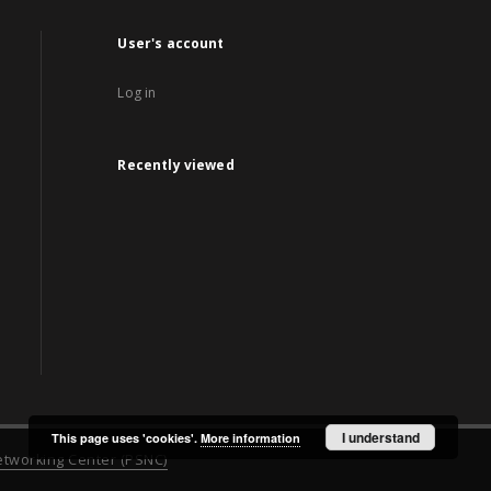
User's account
Log in
Recently viewed
I understand
This page uses 'cookies'.
More information
tworking Center (PSNC)