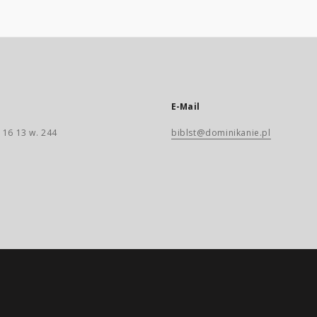
E-Mail
 16 13 w. 244
biblst@dominikanie.pl