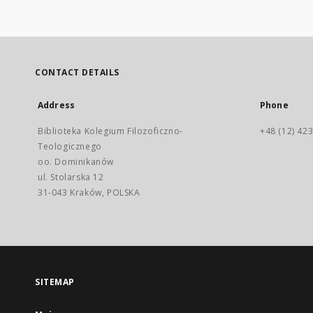
CONTACT DETAILS
Address
Phone
Biblioteka Kolegium Filozoficzno-
+48 (12) 423
Teologicznego
oo. Dominikanów
ul. Stolarska 12
31-043 Kraków, POLSKA
SITEMAP