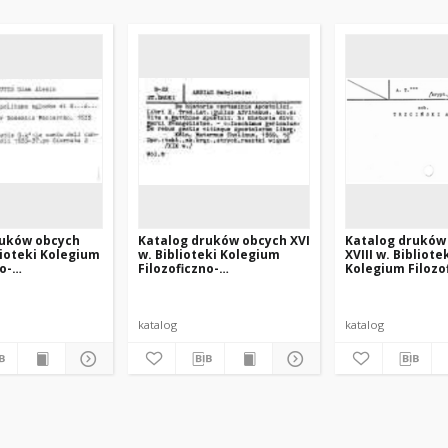
ruków obcych
Katalog druków obcych XVI
Katalog druków
lioteki Kolegium
w. Biblioteki Kolegium
XVIII w. Bibliote
o-
Filozoficzno-
Kolegium Filozo
ego oo.
Teologicznego oo.
Teologicznego 
ów w Krakowie
Dominikanów w Krakowie
Dominikanów w
katalog
katalog