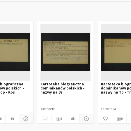
biograficzna
Kartoteka biograficzna
Kartoteka biogr
w polskich -
dominikanów polskich -
dominikanów pol
op - Kos
nazwy na Bi
nazwy na To - Tr
kartoteka
kartoteka