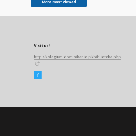
More most viewed
Visit us!
http://kolegium.dominikanie.pl/biblioteka.php