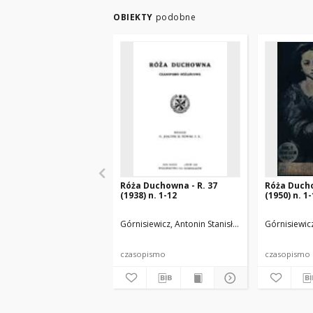
OBIEKTY
podobne
Róża Duchowna - R. 37
Róża Ducho
(1938) n. 1-12
(1950) n. 1
Górnisiewicz, Antonin Stanisław (1871-1948). Red
Górnisiewicz
czasopismo
czasopismo