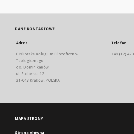
DANE KONTAKTOWE
Adres
Telefon
Biblioteka Kolegium Filozoficzno-
+48 (12) 423
Teologicznego
oo. Dominikanów
ul. Stolarska 12
31-043 Kraków, POLSKA
MAPA STRONY
Strona główna