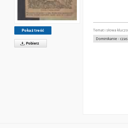
Temat i słowa klucz
Pokaż treść
Dominikanie - cza
Pobierz