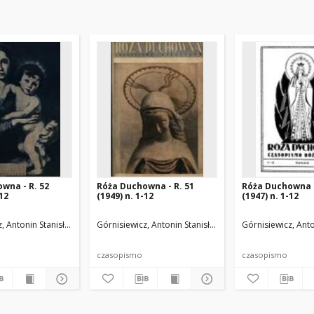
wna - R. 52
Róża Duchowna - R. 51
Róża Duchowna -
-12
(1949) n. 1-12
(1947) n. 1-12
.
, Antonin Stanisław (1871-1948). Red.
Górnisiewicz, Antonin Stanisław (1871-1948). Red.
Górnisiewicz, Anto
czasopismo
czasopismo