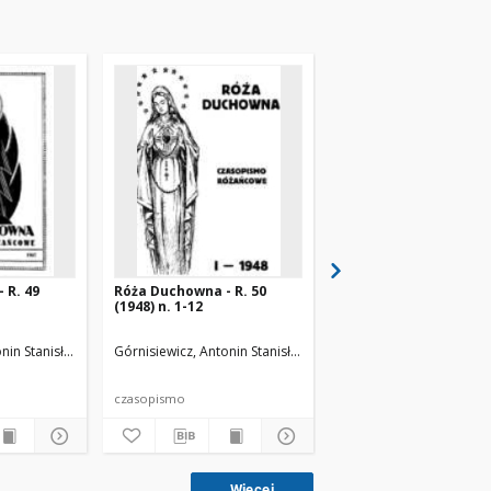
 R. 49
Róża Duchowna - R. 50
Róża Duchowna - R. 3
(1948) n. 1-12
(1936) n. 1-12
nin Stanisław (1871-1948). Red.
Górnisiewicz, Antonin Stanisław (1871-1948). Red.
Górnisiewicz, Antonin St
czasopismo
czasopismo
Więcej