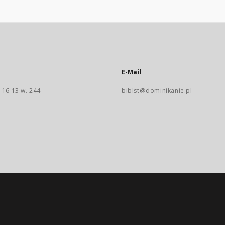
E-Mail
 16 13 w. 244
biblst@dominikanie.pl