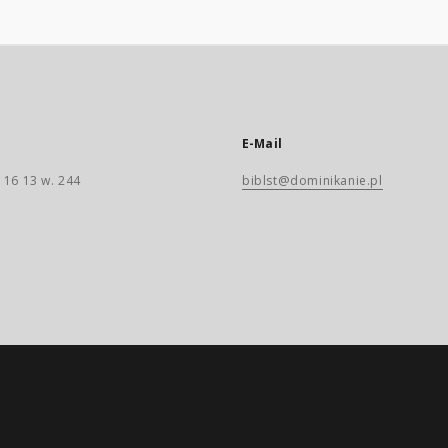
E-Mail
 16 13 w. 244
biblst@dominikanie.pl