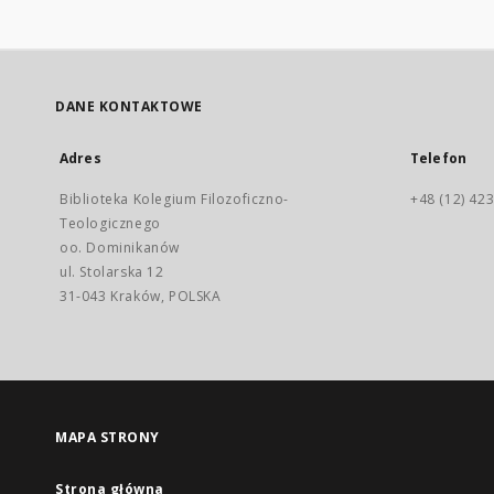
DANE KONTAKTOWE
Adres
Telefon
Biblioteka Kolegium Filozoficzno-
+48 (12) 423
Teologicznego
oo. Dominikanów
ul. Stolarska 12
31-043 Kraków, POLSKA
MAPA STRONY
Strona główna