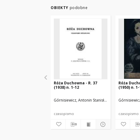
OBIEKTY
podobne
Róża Duchowna - R. 37
Róża Ducho
(1938) n. 1-12
(1950) n. 1
Górnisiewicz, Antonin Stanisław (1871-1948). Red
Górnisiewicz
czasopismo
czasopismo