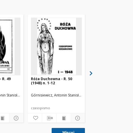
 R. 49
Róża Duchowna - R. 50
Róża Duchowna - R. 3
(1948) n. 1-12
(1936) n. 1-12
nin Stanisław (1871-1948). Red.
Górnisiewicz, Antonin Stanisław (1871-1948). Red.
Górnisiewicz, Antonin St
czasopismo
czasopismo
Więcej