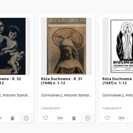
wna - R. 52
Róża Duchowna - R. 51
Róża Duchowna -
-12
(1949) n. 1-12
(1947) n. 1-12
.
, Antonin Stanisław (1871-1948). Red.
Górnisiewicz, Antonin Stanisław (1871-1948). Red.
Górnisiewicz, Anto
czasopismo
czasopismo