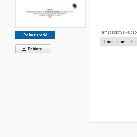
Temat i słowa klucz
Pokaż treść
Dominikanie - cza
Pobierz