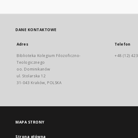
DANE KONTAKTOWE
Adres
Telefon
Biblioteka Kolegium Filozoficzno-
+48 (12) 423
Teologicznego
oo. Dominikanów
ul. Stolarska 12
31-043 Kraków, POLSKA
MAPA STRONY
Strona główna