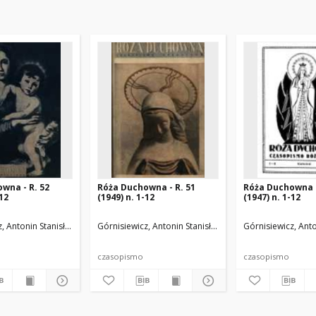
wna - R. 52
Róża Duchowna - R. 51
Róża Duchowna -
-12
(1949) n. 1-12
(1947) n. 1-12
.
, Antonin Stanisław (1871-1948). Red.
Górnisiewicz, Antonin Stanisław (1871-1948). Red.
Górnisiewicz, Anto
czasopismo
czasopismo