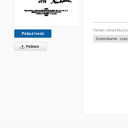
Temat i słowa klucz
Pokaż treść
Dominikanie - cza
Pobierz