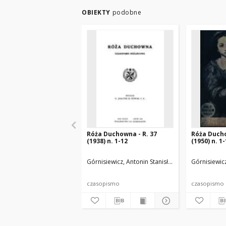
OBIEKTY
podobne
Róża Duchowna - R. 37
Róża Ducho
(1938) n. 1-12
(1950) n. 1
Górnisiewicz, Antonin Stanisław (1871-1948). Red
Górnisiewicz
czasopismo
czasopismo