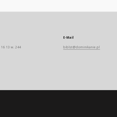
E-Mail
 16 13 w. 244
biblst@dominikanie.pl