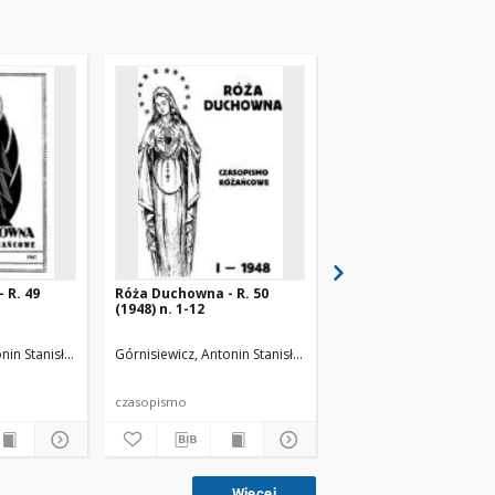
 R. 49
Róża Duchowna - R. 50
Róża Duchowna - R. 3
(1948) n. 1-12
(1936) n. 1-12
nin Stanisław (1871-1948). Red.
Górnisiewicz, Antonin Stanisław (1871-1948). Red.
Górnisiewicz, Antonin St
czasopismo
czasopismo
Więcej