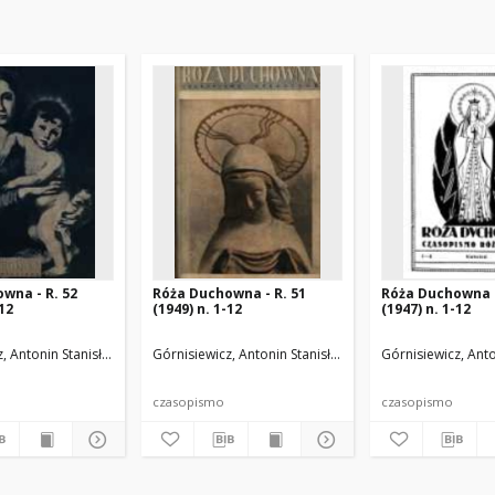
wna - R. 52
Róża Duchowna - R. 51
Róża Duchowna -
-12
(1949) n. 1-12
(1947) n. 1-12
.
, Antonin Stanisław (1871-1948). Red.
Górnisiewicz, Antonin Stanisław (1871-1948). Red.
Górnisiewicz, Anto
czasopismo
czasopismo