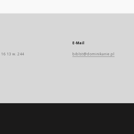
E-Mail
 16 13 w. 244
biblst@dominikanie.pl