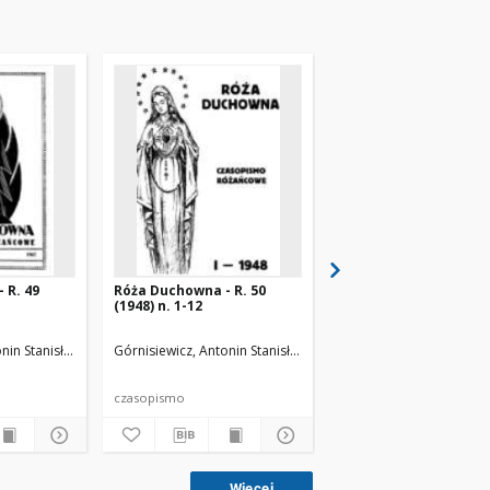
 R. 49
Róża Duchowna - R. 50
Róża Duchowna - R. 3
(1948) n. 1-12
(1936) n. 1-12
nin Stanisław (1871-1948). Red.
Górnisiewicz, Antonin Stanisław (1871-1948). Red.
Górnisiewicz, Antonin St
czasopismo
czasopismo
Więcej