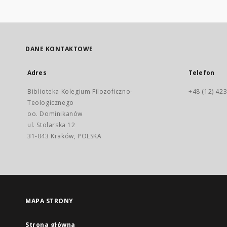
DANE KONTAKTOWE
Adres
Telefon
Biblioteka Kolegium Filozoficzno-
+48 (12) 423
Teologicznego
oo. Dominikanów
ul. Stolarska 12
31-043 Kraków, POLSKA
MAPA STRONY
Strona główna