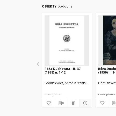
OBIEKTY
podobne
Róża Duchowna - R. 37
Róża Ducho
(1938) n. 1-12
(1950) n. 1
Górnisiewicz, Antonin Stanisław (1871-1948). Red
Górnisiewicz
czasopismo
czasopismo