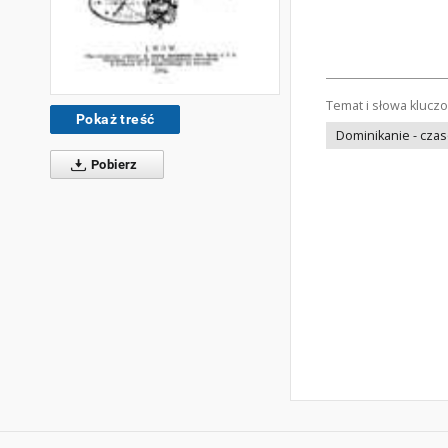
Temat i słowa klucz
Pokaż treść
Dominikanie - cza
Pobierz