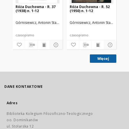
Róża Duchowna - R. 37
Róża Duchowna - R. 52
Ró
(1938) n. 1-12
(1950) n. 1-12
(19
Górnisiewicz, Antonin Stanisław (1871-1948). Red.
Górnisiewicz, Antonin Stanisław (187
Gór
czasopismo
czasopismo
cz
Więcej
DANE KONTAKTOWE
Adres
Biblioteka Kolegium Filozoficzno-Teologicznego
oo. Dominikanów
ul. Stolarska 12