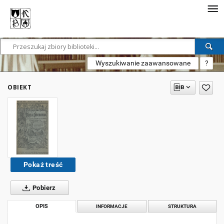
Wyszukiwanie zaawansowane
?
OBIEKT
Pokaż treść
Pobierz
OPIS
INFORMACJE
STRUKTURA