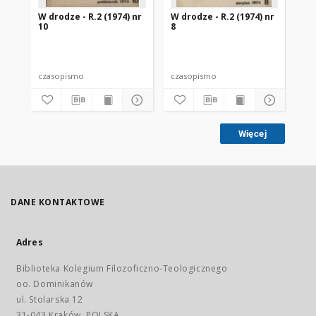
W drodze - R.2 (1974) nr
W drodze - R.2 (1974) nr
W d
10
8
7
czasopismo
czasopismo
cz
Więcej
DANE KONTAKTOWE
Adres
Biblioteka Kolegium Filozoficzno-Teologicznego
oo. Dominikanów
ul. Stolarska 12
31-043 Kraków, POLSKA