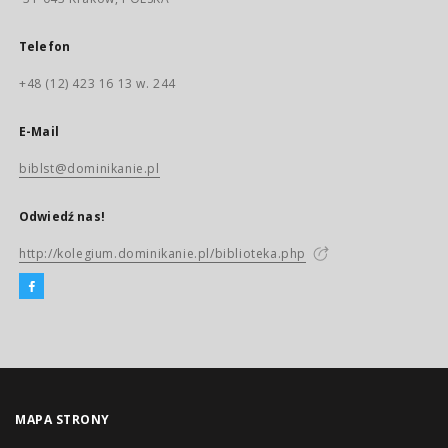
Telefon
+48 (12) 423 16 13 w. 244
E-Mail
biblst@dominikanie.pl
Odwiedź nas!
http://kolegium.dominikanie.pl/biblioteka.php
MAPA STRONY