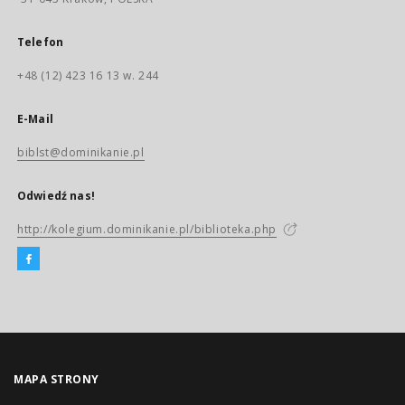
Telefon
+48 (12) 423 16 13 w. 244
E-Mail
biblst@dominikanie.pl
Odwiedź nas!
http://kolegium.dominikanie.pl/biblioteka.php
MAPA STRONY