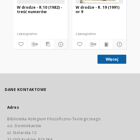
W drodze - R.10 (1982) -
W drodze - R. 19 (1991)
W d
treść numerów
nr 9
2
czasopismo
czasopismo
cz
Więcej
DANE KONTAKTOWE
Adres
Biblioteka Kolegium Filozoficzno-Teologicznego
oo. Dominikanów
ul. Stolarska 12
31-043 Kraków, POLSKA