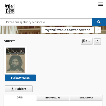
Wyszukiwanie zaawansowane
?
OBIEKT
Pokaż treść
Pobierz
OPIS
INFORMACJE
STRUKTURA