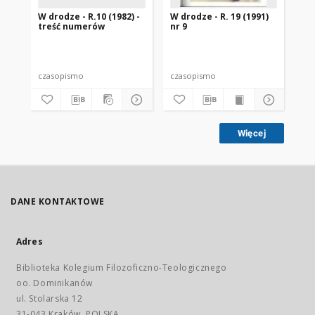
W drodze - R.10 (1982) -
W drodze - R. 19 (1991)
W d
treść numerów
nr 9
2
czasopismo
czasopismo
cz
Więcej
DANE KONTAKTOWE
Adres
Biblioteka Kolegium Filozoficzno-Teologicznego
oo. Dominikanów
ul. Stolarska 12
31-043 Kraków, POLSKA