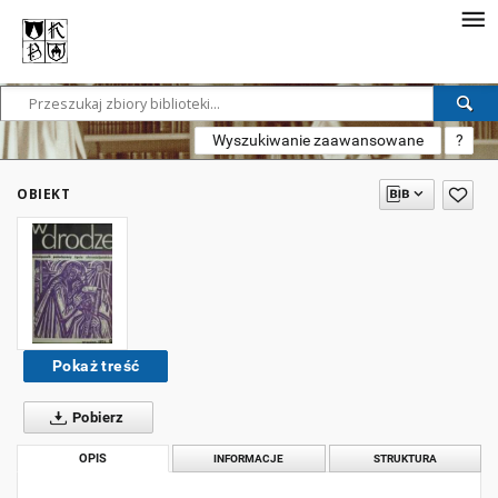
Wyszukiwanie zaawansowane
?
OBIEKT
Pokaż treść
Pobierz
OPIS
INFORMACJE
STRUKTURA