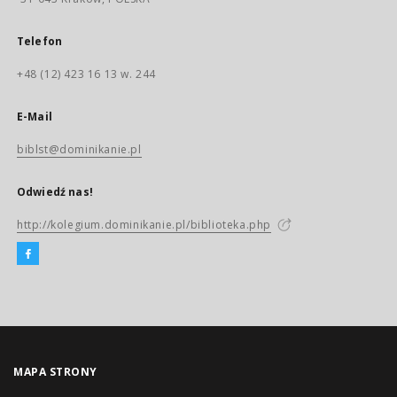
Telefon
+48 (12) 423 16 13 w. 244
E-Mail
biblst@dominikanie.pl
Odwiedź nas!
http://kolegium.dominikanie.pl/biblioteka.php
MAPA STRONY