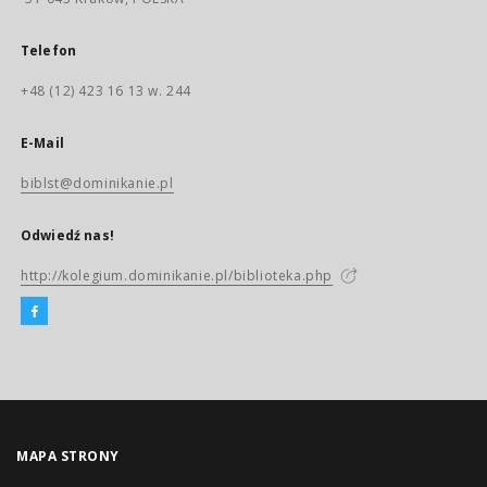
Telefon
+48 (12) 423 16 13 w. 244
E-Mail
biblst@dominikanie.pl
Odwiedź nas!
http://kolegium.dominikanie.pl/biblioteka.php
MAPA STRONY