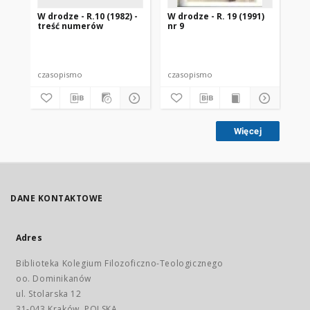
W drodze - R.10 (1982) -
W drodze - R. 19 (1991)
W d
treść numerów
nr 9
2
czasopismo
czasopismo
cz
Więcej
DANE KONTAKTOWE
Adres
Biblioteka Kolegium Filozoficzno-Teologicznego
oo. Dominikanów
ul. Stolarska 12
31-043 Kraków, POLSKA