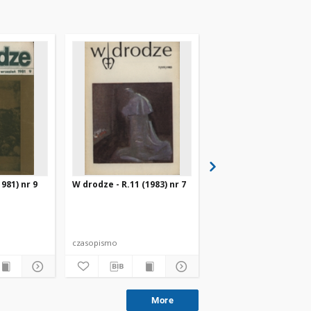
981) nr 9
W drodze - R.11 (1983) nr 7
W drodze - R.8 (1980) 
czasopismo
czasopismo
More