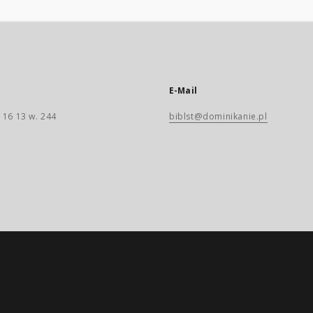
E-Mail
 16 13 w. 244
biblst@dominikanie.pl