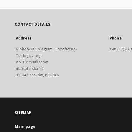
CONTACT DETAILS
Address
Phone
Biblioteka Kolegium Filozoficzno-
+48 (12) 423
Teologicznego
oo. Dominikanów
ul. Stolarska 12
31-043 Kraków, POLSKA
SITEMAP
Main page