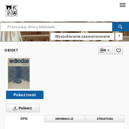
Wyszukiwanie zaawansowane
?
OBIEKT
Pokaż treść
Pobierz
OPIS
INFORMACJE
STRUKTURA