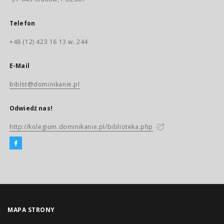
Telefon
+48 (12) 423 16 13 w. 244
E-Mail
biblst@dominikanie.pl
Odwiedź nas!
http://kolegium.dominikanie.pl/biblioteka.php
MAPA STRONY