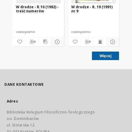
W drodze - R.10 (1982) -
W drodze - R. 19 (1991)
W d
treść numerów
nr 9
9
czasopismo
czasopismo
cz
Więcej
DANE KONTAKTOWE
Adres
Biblioteka Kolegium Filozoficzno-Teologicznego
oo. Dominikanów
ul. Stolarska 12
31-043 Kraków, POLSKA