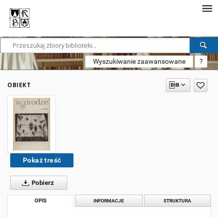
Wyszukiwanie zaawansowane
?
OBIEKT
Pokaż treść
Pobierz
OPIS
INFORMACJE
STRUKTURA