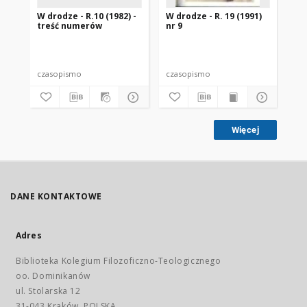
W drodze - R.10 (1982) -
W drodze - R. 19 (1991)
W d
treść numerów
nr 9
2
czasopismo
czasopismo
cz
Więcej
DANE KONTAKTOWE
Adres
Biblioteka Kolegium Filozoficzno-Teologicznego
oo. Dominikanów
ul. Stolarska 12
31-043 Kraków, POLSKA