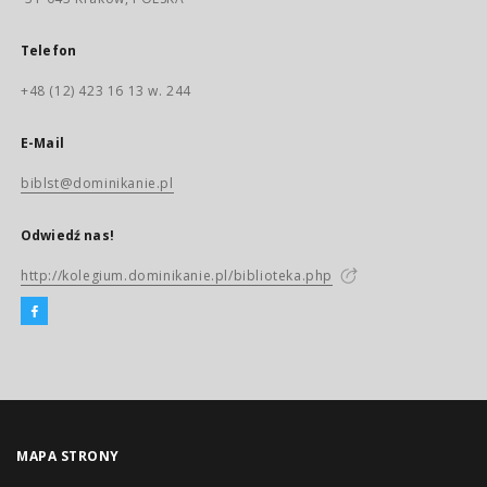
Telefon
+48 (12) 423 16 13 w. 244
E-Mail
biblst@dominikanie.pl
Odwiedź nas!
http://kolegium.dominikanie.pl/biblioteka.php
MAPA STRONY