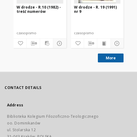
W drodze - R.10 (1982) -
W drodze - R. 19 (1991)
W d
treść numerów
nr 9
2
czasopismo
czasopismo
cz
More
CONTACT DETAILS
Address
Biblioteka Kolegium Filozoficzno-Teologicznego
oo. Dominikanów
ul. Stolarska 12
31-043 Kraków, POLSKA