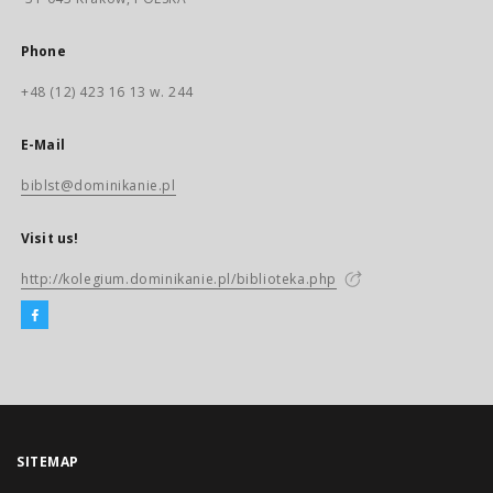
Phone
+48 (12) 423 16 13 w. 244
E-Mail
biblst@dominikanie.pl
Visit us!
http://kolegium.dominikanie.pl/biblioteka.php
SITEMAP