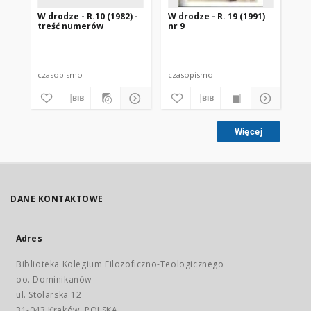
W drodze - R.10 (1982) -
W drodze - R. 19 (1991)
W d
treść numerów
nr 9
2
czasopismo
czasopismo
cz
Więcej
DANE KONTAKTOWE
Adres
Biblioteka Kolegium Filozoficzno-Teologicznego
oo. Dominikanów
ul. Stolarska 12
31-043 Kraków, POLSKA