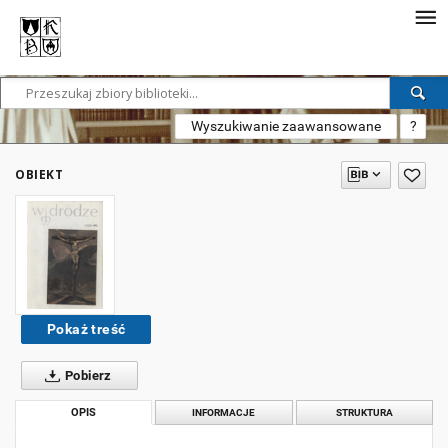
Wyszukiwanie zaawansowane
?
OBIEKT
Pokaż treść
Pobierz
OPIS
INFORMACJE
STRUKTURA