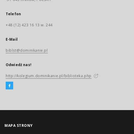
Telefon
+48 (12) 423 16 13 w. 244
E-Mail
biblst@dominikanie.pl
Odwiedź nas!
http://kolegium.dominikanie.pl/biblioteka.php
MAPA STRONY