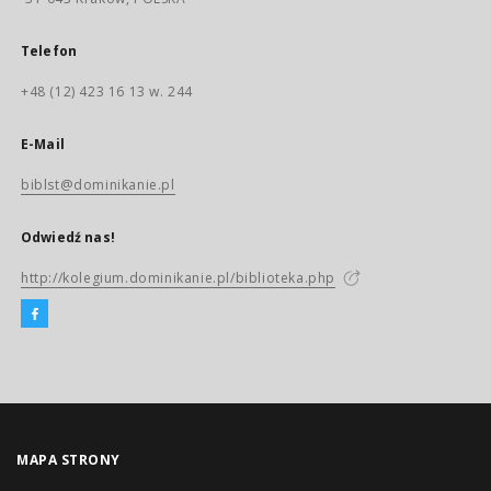
Telefon
+48 (12) 423 16 13 w. 244
E-Mail
biblst@dominikanie.pl
Odwiedź nas!
http://kolegium.dominikanie.pl/biblioteka.php
MAPA STRONY