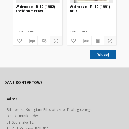
W drodze - R.10 (1982) -
W drodze - R. 19 (1991)
W d
treść numerów
nr 9
2
czasopismo
czasopismo
cz
Więcej
DANE KONTAKTOWE
Adres
Biblioteka Kolegium Filozoficzno-Teologicznego
oo. Dominikanów
ul. Stolarska 12
31-043 Kraków, POLSKA