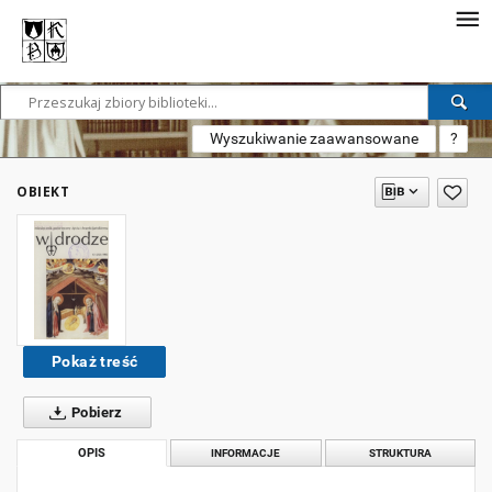
Wyszukiwanie zaawansowane
?
OBIEKT
Pokaż treść
Pobierz
OPIS
INFORMACJE
STRUKTURA