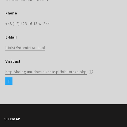
Phone
+48 (12) 423 16 13 w. 244
E-Mail
biblst@dominikanie.pl
Visit us!
http://kolegium.dominikanie.pl/biblioteka.php
SITEMAP