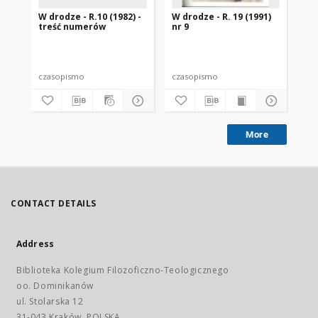
W drodze - R.10 (1982) -
W drodze - R. 19 (1991)
W d
treść numerów
nr 9
2
czasopismo
czasopismo
cz
More
CONTACT DETAILS
Address
Biblioteka Kolegium Filozoficzno-Teologicznego
oo. Dominikanów
ul. Stolarska 12
31-043 Kraków, POLSKA