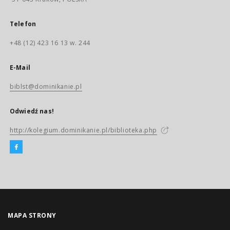
Telefon
+48 (12) 423 16 13 w. 244
E-Mail
biblst@dominikanie.pl
Odwiedź nas!
http://kolegium.dominikanie.pl/biblioteka.php
MAPA STRONY