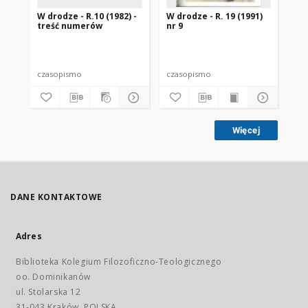
W drodze - R.10 (1982) -
W drodze - R. 19 (1991)
W d
treść numerów
nr 9
2
czasopismo
czasopismo
cz
Więcej
DANE KONTAKTOWE
Adres
Biblioteka Kolegium Filozoficzno-Teologicznego
oo. Dominikanów
ul. Stolarska 12
31-043 Kraków, POLSKA