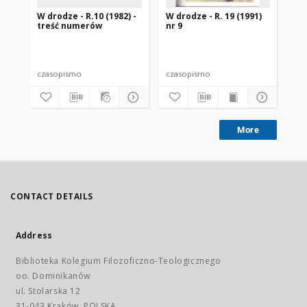
W drodze - R.10 (1982) -
W drodze - R. 19 (1991)
W d
treść numerów
nr 9
2
czasopismo
czasopismo
cz
More
CONTACT DETAILS
Address
Biblioteka Kolegium Filozoficzno-Teologicznego
oo. Dominikanów
ul. Stolarska 12
31-043 Kraków, POLSKA