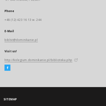
Phone
+48 (12) 423 16 13 w. 244
E-Mail
biblst@dominikanie.pl
Visit us!
http://kolegium.dominikanie.pl/biblioteka.php
SITEMAP