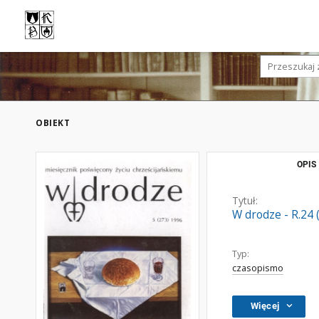
OBIEKT
OPIS
Tytuł:
W drodze - R.24 
Typ:
czasopismo
Więcej