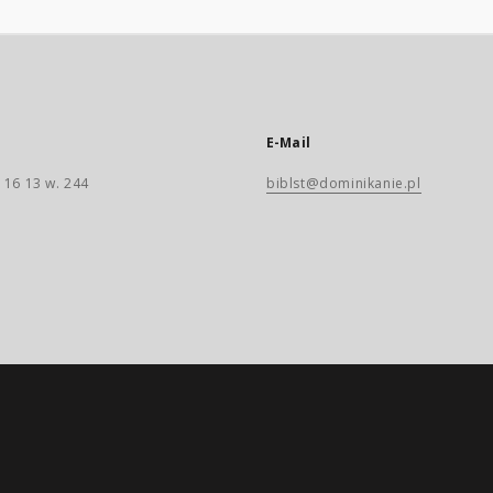
E-Mail
 16 13 w. 244
biblst@dominikanie.pl