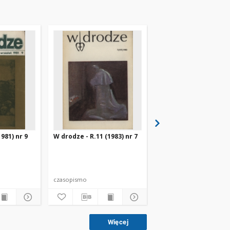
981) nr 9
W drodze - R.11 (1983) nr 7
W drodze - R.8 (1980) 
czasopismo
czasopismo
Więcej