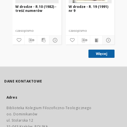
W drodze - R.10 (1982) -
W drodze - R. 19 (1991)
W d
treść numerów
nr 9
2
czasopismo
czasopismo
cz
Więcej
DANE KONTAKTOWE
Adres
Biblioteka Kolegium Filozoficzno-Teologicznego
oo. Dominikanów
ul. Stolarska 12
31-043 Kraków, POLSKA