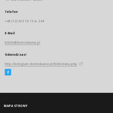
Telefon
+48 (12) 423 16 13 w. 244
E-Mail
biblst@dominikanie.pl
Odwiedź nas!
http://kolegium.dominikanie.pl/biblioteka.php
MAPA STRONY